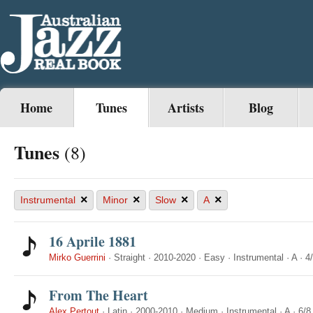
Home
Tunes
Artists
Blog
Tunes
(8)
×
×
×
×
Instrumental
Minor
Slow
A
16 Aprile 1881
Mirko Guerrini
·
Straight
·
2010-2020
·
Easy
·
Instrumental
·
A
·
4
From The Heart
Alex Pertout
·
Latin
·
2000-2010
·
Medium
·
Instrumental
·
A
·
6/8