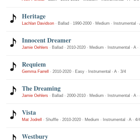
Heritage
Lachlan Davidson
·
Ballad
·
1990-2000
·
Medium
·
Instrumental
·
Innocent Dreamer
Jamie Oehlers
·
Ballad
·
2010-2020
·
Medium
·
Instrumental
·
A
·
Requiem
Gemma Farrell
·
2010-2020
·
Easy
·
Instrumental
·
A
·
3/4
The Dreaming
Jamie Oehlers
·
Ballad
·
2000-2010
·
Medium
·
Instrumental
·
A
·
Vista
Mat Jodrell
·
Shuffle
·
2010-2020
·
Medium
·
Instrumental
·
A
·
4/
Westbury