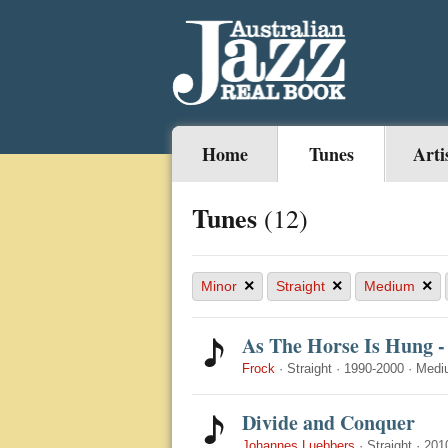
Home
Tunes
Arti
Tunes
(12)
×
×
×
Minor
Straight
Medium
As The Horse Is Hung -
Frock
·
Straight
·
1990-2000
·
Medi
Divide and Conquer
Johannes Luebbers
·
Straight
·
201