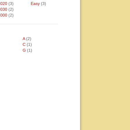
2020
(3)
Easy
(3)
2030
(2)
2000
(2)
A
(2)
C
(1)
G
(1)