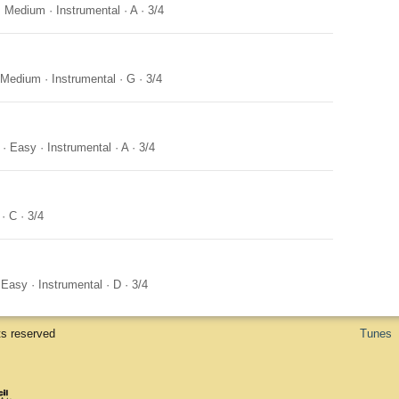
·
Medium
·
Instrumental
·
A
·
3/4
Medium
·
Instrumental
·
G
·
3/4
·
Easy
·
Instrumental
·
A
·
3/4
·
C
·
3/4
·
Easy
·
Instrumental
·
D
·
3/4
ts reserved
Tunes