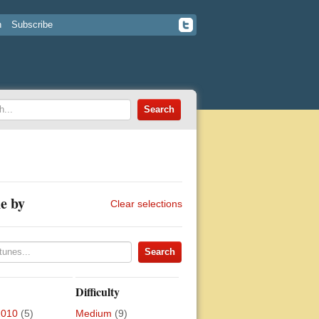
n
Subscribe
e by
Clear selections
Difficulty
2010
(5)
Medium
(9)