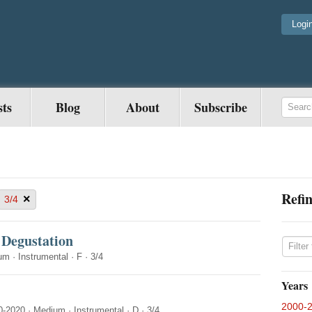
Logi
sts
Blog
About
Subscribe
Refin
×
3/4
 Degustation
um
·
Instrumental
·
F
·
3/4
Years
2000-
0-2020
·
Medium
·
Instrumental
·
D
·
3/4