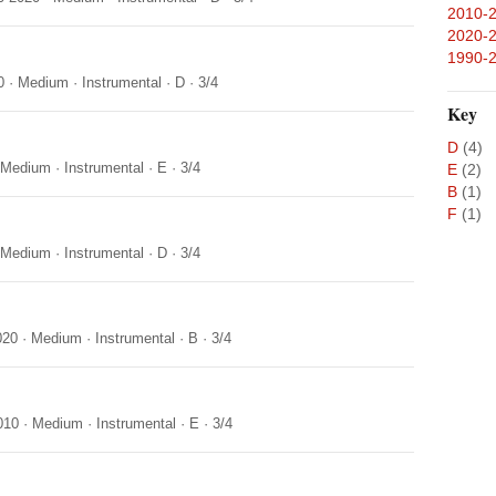
2010-
2020-
1990-
0
·
Medium
·
Instrumental
·
D
·
3/4
Key
D
(4)
Medium
·
Instrumental
·
E
·
3/4
E
(2)
B
(1)
F
(1)
Medium
·
Instrumental
·
D
·
3/4
020
·
Medium
·
Instrumental
·
B
·
3/4
010
·
Medium
·
Instrumental
·
E
·
3/4