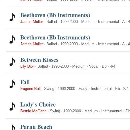
Beethoven (Bb Instruments)
James Muller
·
Ballad
·
1990-2000
·
Medium
·
Instrumental
·
A
·
4
Beethoven (Eb Instruments)
James Muller
·
Ballad
·
1990-2000
·
Medium
·
Instrumental
·
A
·
4
Between Kisses
Lily Dior
·
Ballad
·
1990-2000
·
Medium
·
Vocal
·
Bb
·
4/4
Fall
Eugene Ball
·
Swing
·
1990-2000
·
Easy
·
Instrumental
·
Eb
·
3/4
Lady's Choice
Bernie McGann
·
Swing
·
1990-2000
·
Medium
·
Instrumental
·
D
Parnu Beach