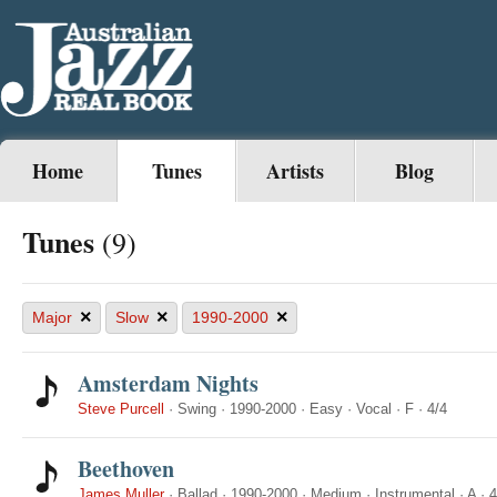
Home
Tunes
Artists
Blog
Tunes
(9)
×
×
×
Major
Slow
1990-2000
Amsterdam Nights
Steve Purcell
·
Swing
·
1990-2000
·
Easy
·
Vocal
·
F
·
4/4
Beethoven
James Muller
·
Ballad
·
1990-2000
·
Medium
·
Instrumental
·
A
·
4