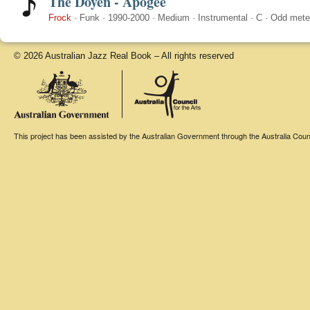
The Doyen - Apogee
Frock
·
Funk
·
1990-2000
·
Medium
·
Instrumental
·
C
·
Odd mete
© 2026 Australian Jazz Real Book – All rights reserved
This project has been assisted by the Australian Government through the Australia Counci