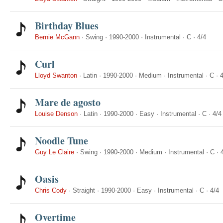
Birthday Blues
Bernie McGann
·
Swing
·
1990-2000
·
Instrumental
·
C
·
4/4
Curl
Lloyd Swanton
·
Latin
·
1990-2000
·
Medium
·
Instrumental
·
C
·
4
Mare de agosto
Louise Denson
·
Latin
·
1990-2000
·
Easy
·
Instrumental
·
C
·
4/4
Noodle Tune
Guy Le Claire
·
Swing
·
1990-2000
·
Medium
·
Instrumental
·
C
·
Oasis
Chris Cody
·
Straight
·
1990-2000
·
Easy
·
Instrumental
·
C
·
4/4
Overtime