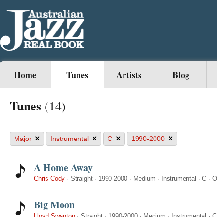
Home
Tunes
Artists
Blog
Tunes
(14)
×
×
×
×
Major
Instrumental
C
1990-2000
A Home Away
Chris Cody
·
Straight
·
1990-2000
·
Medium
·
Instrumental
·
C
·
O
Big Moon
Lloyd Swanton
·
Straight
·
1990-2000
·
Medium
·
Instrumental
·
C