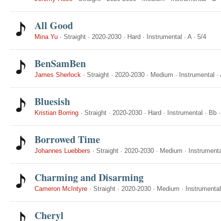
All Good
Mina Yu
·
Straight
·
2020-2030
·
Hard
·
Instrumental
·
A
·
5/4
BenSamBen
James Sherlock
·
Straight
·
2020-2030
·
Medium
·
Instrumental
·
Bluesish
Kristian Borring
·
Straight
·
2020-2030
·
Hard
·
Instrumental
·
Bb
Borrowed Time
Johannes Luebbers
·
Straight
·
2020-2030
·
Medium
·
Instrumenta
Charming and Disarming
Cameron McIntyre
·
Straight
·
2020-2030
·
Medium
·
Instrumental
Cheryl