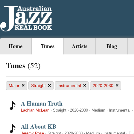
Home
Tunes
Artists
Blog
Tunes
(52)
×
×
×
×
Major
Straight
Instrumental
2020-2030
A Human Truth
Lachlan McLean
·
Straight
·
2020-2030
·
Medium
·
Instrumental
·
All About KB
Jeremy Rose
·
Straight
·
2020-2030
·
Medium
·
Instrumental
·
D