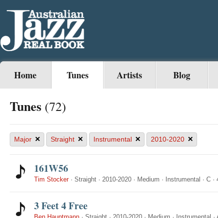
Home
Tunes
Artists
Blog
Tunes
(72)
×
×
×
×
Major
Straight
Instrumental
2010-2020
161W56
Tim Stocker
·
Straight
·
2010-2020
·
Medium
·
Instrumental
·
C
·
3 Feet 4 Free
Ben Hauptmann
·
Straight
·
2010-2020
·
Medium
·
Instrumental
·