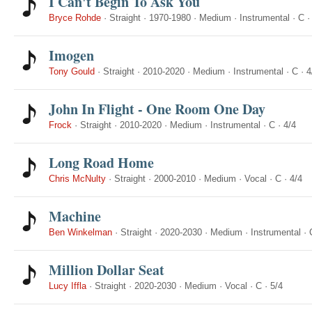
I Can't Begin To Ask You
Bryce Rohde
·
Straight
·
1970-1980
·
Medium
·
Instrumental
·
C
Imogen
Tony Gould
·
Straight
·
2010-2020
·
Medium
·
Instrumental
·
C
·
4
John In Flight - One Room One Day
Frock
·
Straight
·
2010-2020
·
Medium
·
Instrumental
·
C
·
4/4
Long Road Home
Chris McNulty
·
Straight
·
2000-2010
·
Medium
·
Vocal
·
C
·
4/4
Machine
Ben Winkelman
·
Straight
·
2020-2030
·
Medium
·
Instrumental
·
Million Dollar Seat
Lucy Iffla
·
Straight
·
2020-2030
·
Medium
·
Vocal
·
C
·
5/4