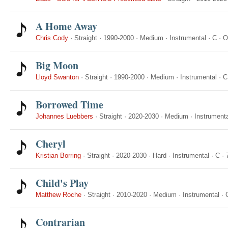
A Home Away
Chris Cody
·
Straight
·
1990-2000
·
Medium
·
Instrumental
·
C
·
O
Big Moon
Lloyd Swanton
·
Straight
·
1990-2000
·
Medium
·
Instrumental
·
C
Borrowed Time
Johannes Luebbers
·
Straight
·
2020-2030
·
Medium
·
Instrumenta
Cheryl
Kristian Borring
·
Straight
·
2020-2030
·
Hard
·
Instrumental
·
C
·
Child's Play
Matthew Roche
·
Straight
·
2010-2020
·
Medium
·
Instrumental
·
Contrarian