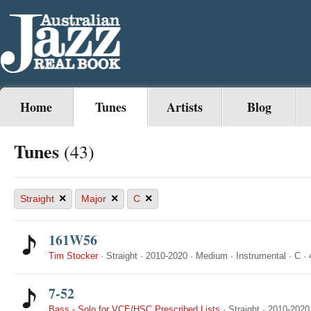
Home
Tunes
Artists
Blog
Tunes
(43)
×
×
×
Straight
Major
C
161W56
Tim Stocker
·
Straight
·
2010-2020
·
Medium
·
Instrumental
·
C
·
7-52
Bass - Solo for VCE/HSC Prescribed Lists
·
Straight
·
2010-2020