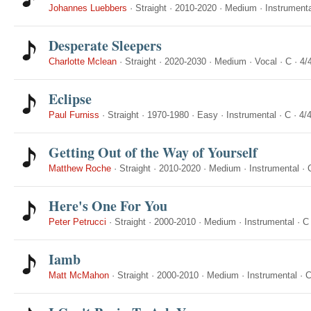
Johannes Luebbers
·
Straight
·
2010-2020
·
Medium
·
Instrumenta
Desperate Sleepers
Charlotte Mclean
·
Straight
·
2020-2030
·
Medium
·
Vocal
·
C
·
4/
Eclipse
Paul Furniss
·
Straight
·
1970-1980
·
Easy
·
Instrumental
·
C
·
4/
Getting Out of the Way of Yourself
Matthew Roche
·
Straight
·
2010-2020
·
Medium
·
Instrumental
·
Here's One For You
Peter Petrucci
·
Straight
·
2000-2010
·
Medium
·
Instrumental
·
C
Iamb
Matt McMahon
·
Straight
·
2000-2010
·
Medium
·
Instrumental
·