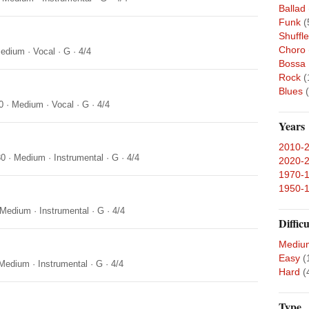
Ballad
Funk
(
Shuffle
Choro
edium
·
Vocal
·
G
·
4/4
Bossa
Rock
(
Blues
0
·
Medium
·
Vocal
·
G
·
4/4
Years
2010-
30
·
Medium
·
Instrumental
·
G
·
4/4
2020-
1970-
1950-
Medium
·
Instrumental
·
G
·
4/4
Difficu
Mediu
Easy
(
Medium
·
Instrumental
·
G
·
4/4
Hard
(
Type