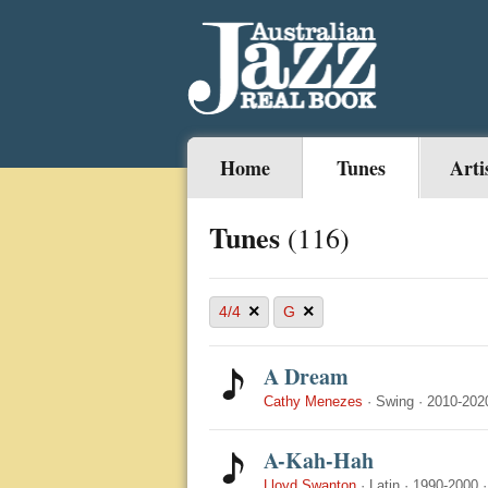
Home
Tunes
Arti
Tunes
(116)
×
×
4/4
G
A Dream
Cathy Menezes
·
Swing
·
2010-202
A-Kah-Hah
Lloyd Swanton
·
Latin
·
1990-2000