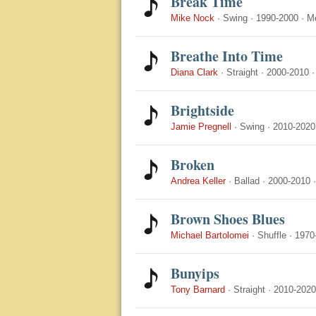
Break Time
Mike Nock
·
Swing
·
1990-2000
·
M
Breathe Into Time
Diana Clark
·
Straight
·
2000-2010
Brightside
Jamie Pregnell
·
Swing
·
2010-2020
Broken
Andrea Keller
·
Ballad
·
2000-2010
Brown Shoes Blues
Michael Bartolomei
·
Shuffle
·
1970
Bunyips
Tony Barnard
·
Straight
·
2010-2020