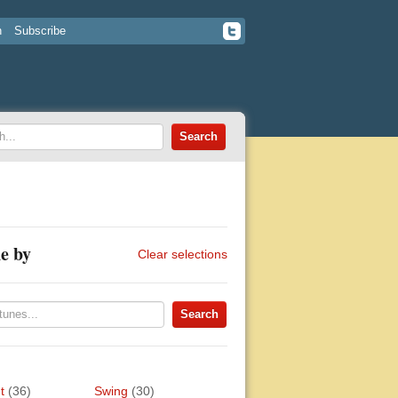
n
Subscribe
e by
Clear selections
t
(36)
Swing
(30)