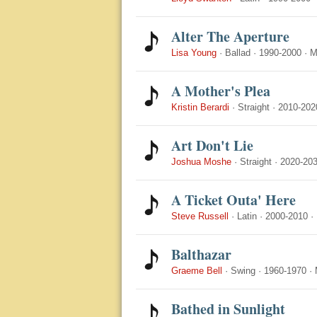
Alter The Aperture
Lisa Young
·
Ballad
·
1990-2000
·
M
A Mother's Plea
Kristin Berardi
·
Straight
·
2010-202
Art Don't Lie
Joshua Moshe
·
Straight
·
2020-20
A Ticket Outa' Here
Steve Russell
·
Latin
·
2000-2010
·
Balthazar
Graeme Bell
·
Swing
·
1960-1970
·
Bathed in Sunlight