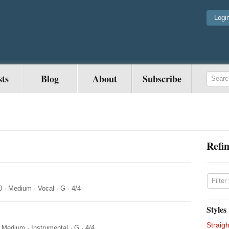
Logi
sts
Blog
About
Subscribe
Refin
0
·
Medium
·
Vocal
·
G
·
4/4
Styles
Straigh
·
Medium
·
Instrumental
·
G
·
4/4