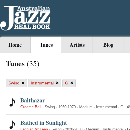
Home
Tunes
Artists
Blog
Tunes
(35)
×
×
×
Swing
Instrumental
G
Balthazar
Graeme Bell
·
Swing
·
1960-1970
·
Medium
·
Instrumental
·
G
·
4
Bathed in Sunlight
Lachlan McLean
·
Swing
·
2020-2030
·
Medium
·
Instrumental
·
G