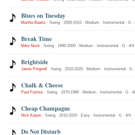
Blues on Tuesday
Martha Baartz
·
Swing
·
2000-2010
·
Medium
·
Instrumental
·
G
·
Break Time
Mike Nock
·
Swing
·
1990-2000
·
Medium
·
Instrumental
·
G
·
4/4
Brightside
Jamie Pregnell
·
Swing
·
2010-2020
·
Medium
·
Instrumental
·
G
Chalk & Cheese
Paul Furniss
·
Swing
·
1970-1980
·
Medium
·
Instrumental
·
G
·
4
Cheap Champagne
Nick Karpin
·
Swing
·
2010-2020
·
Easy
·
Instrumental
·
G
·
4/4
Do Not Disturb