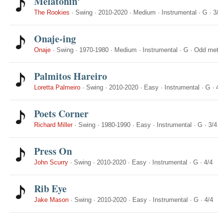
Melatonin'
The Rookies
·
Swing
·
2010-2020
·
Medium
·
Instrumental
·
G
·
3
Onaje-ing
Onaje
·
Swing
·
1970-1980
·
Medium
·
Instrumental
·
G
·
Odd met
Palmitos Hareiro
Loretta Palmeiro
·
Swing
·
2010-2020
·
Easy
·
Instrumental
·
G
·
Poets Corner
Richard Miller
·
Swing
·
1980-1990
·
Easy
·
Instrumental
·
G
·
3/4
Press On
John Scurry
·
Swing
·
2010-2020
·
Easy
·
Instrumental
·
G
·
4/4
Rib Eye
Jake Mason
·
Swing
·
2010-2020
·
Easy
·
Instrumental
·
G
·
4/4