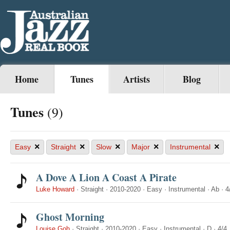
Home
Tunes
Artists
Blog
Tunes
(9)
×
×
×
×
×
Easy
Straight
Slow
Major
Instrumental
A Dove A Lion A Coast A Pirate
Luke Howard
·
Straight
·
2010-2020
·
Easy
·
Instrumental
·
Ab
·
4
Ghost Morning
Louise Goh
·
Straight
·
2010-2020
·
Easy
·
Instrumental
·
D
·
4/4