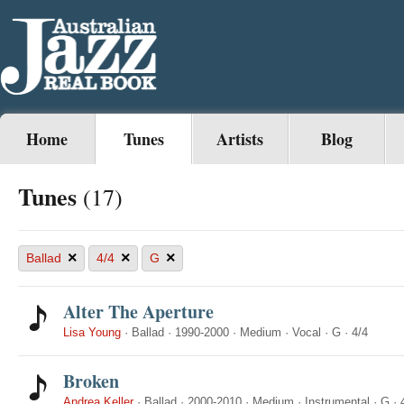
Home
Tunes
Artists
Blog
Tunes
(17)
×
×
×
Ballad
4/4
G
Alter The Aperture
Lisa Young
·
Ballad
·
1990-2000
·
Medium
·
Vocal
·
G
·
4/4
Broken
Andrea Keller
·
Ballad
·
2000-2010
·
Medium
·
Instrumental
·
G
·