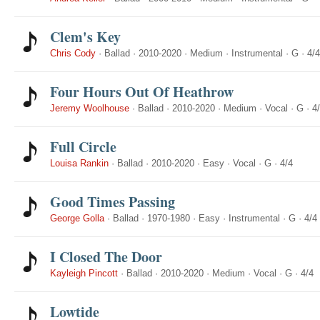
Clem's Key
Chris Cody
·
Ballad
·
2010-2020
·
Medium
·
Instrumental
·
G
·
4/4
Four Hours Out Of Heathrow
Jeremy Woolhouse
·
Ballad
·
2010-2020
·
Medium
·
Vocal
·
G
·
4
Full Circle
Louisa Rankin
·
Ballad
·
2010-2020
·
Easy
·
Vocal
·
G
·
4/4
Good Times Passing
George Golla
·
Ballad
·
1970-1980
·
Easy
·
Instrumental
·
G
·
4/4
I Closed The Door
Kayleigh Pincott
·
Ballad
·
2010-2020
·
Medium
·
Vocal
·
G
·
4/4
Lowtide