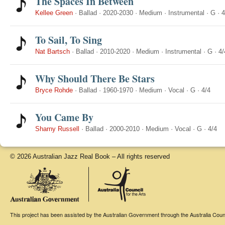
The Spaces In Between
Kellee Green
·
Ballad
·
2020-2030
·
Medium
·
Instrumental
·
G
·
4
To Sail, To Sing
Nat Bartsch
·
Ballad
·
2010-2020
·
Medium
·
Instrumental
·
G
·
4/
Why Should There Be Stars
Bryce Rohde
·
Ballad
·
1960-1970
·
Medium
·
Vocal
·
G
·
4/4
You Came By
Sharny Russell
·
Ballad
·
2000-2010
·
Medium
·
Vocal
·
G
·
4/4
© 2026 Australian Jazz Real Book – All rights reserved
This project has been assisted by the Australian Government through the Australia Counci