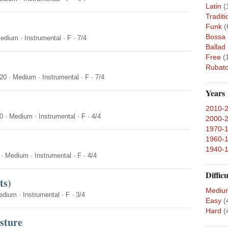
Latin
(
Traditi
Funk
(
Bossa
edium
·
Instrumental
·
F
·
7/4
Ballad
Free
(
Rubat
20
·
Medium
·
Instrumental
·
F
·
7/4
Years
2010-
0
·
Medium
·
Instrumental
·
F
·
4/4
2000-
1970-
1960-
1940-
·
Medium
·
Instrumental
·
F
·
4/4
Difficu
ts)
Mediu
edium
·
Instrumental
·
F
·
3/4
Easy
(
Hard
(
sture