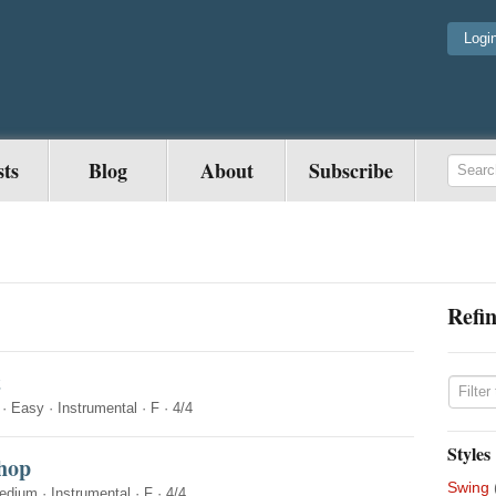
Logi
sts
Blog
About
Subscribe
Refin
t
·
Easy
·
Instrumental
·
F
·
4/4
Styles
shop
Swing
edium
·
Instrumental
·
F
·
4/4