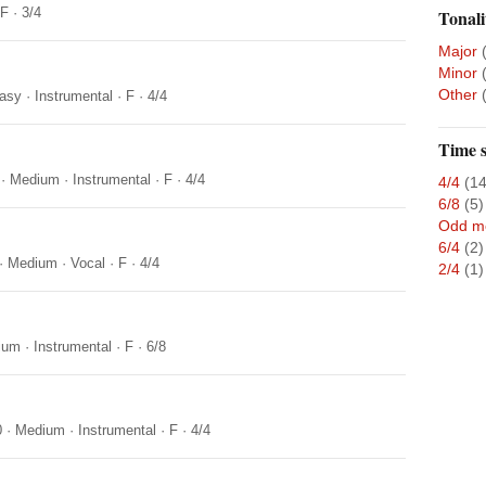
F
·
3/4
Tonali
Major
Minor
Other
asy
·
Instrumental
·
F
·
4/4
Time s
·
Medium
·
Instrumental
·
F
·
4/4
4/4
(1
6/8
(5)
Odd m
6/4
(2)
·
Medium
·
Vocal
·
F
·
4/4
2/4
(1)
ium
·
Instrumental
·
F
·
6/8
0
·
Medium
·
Instrumental
·
F
·
4/4