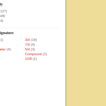
ty
(127)
(48)
(4)
ignature
41)
3/4
(18)
7/4
(4)
eter
(4)
5/4
(3)
Compound
(2)
12/8
(1)