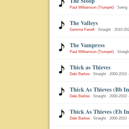
The Stoop
Paul Williamson (Trumpet)
·
Swing
The Valleys
Gemma Farrell
·
Straight
·
2010-20
The Vampress
Paul Williamson (Trumpet)
·
Straigh
Thick as Thieves
Dale Barlow
·
Straight
·
2000-2010
Thick As Thieves (Bb I
Dale Barlow
·
Straight
·
2000-2010
Thick As Thieves (Eb I
Dale Barlow
·
Straight
·
2000-2010