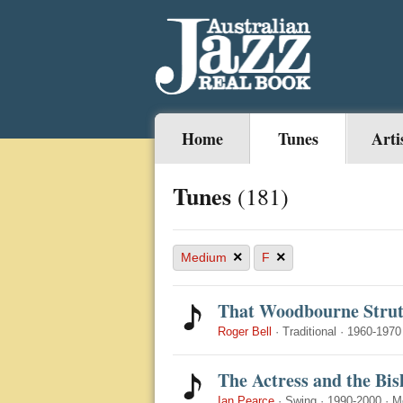
Home
Tunes
Arti
Tunes
(181)
×
×
Medium
F
That Woodbourne Stru
Roger Bell
·
Traditional
·
1960-1970
The Actress and the Bi
Ian Pearce
·
Swing
·
1990-2000
·
M