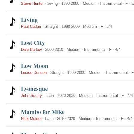
Steve Hunter
·
Swing
·
1990-2000
·
Medium
·
Instrumental
·
F
·
3
Living
Paul Cutlan
·
Straight
·
1990-2000
·
Medium
·
F
·
5/4
Lost City
Dale Barlow
·
2000-2010
·
Medium
·
Instrumental
·
F
·
4/4
Low Moon
Louise Denson
·
Straight
·
1990-2000
·
Medium
·
Instrumental
·
F
Lyonesque
John Scurry
·
Latin
·
2020-2030
·
Medium
·
Instrumental
·
F
·
4/4
Mambo for Mike
Nick Mulder
·
Latin
·
2010-2020
·
Medium
·
Instrumental
·
F
·
4/4