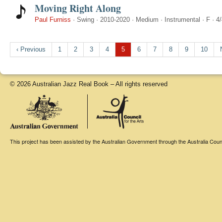
Moving Right Along
Paul Furniss
·
Swing
·
2010-2020
·
Medium
·
Instrumental
·
F
·
4/
‹ Previous
1
2
3
4
5
6
7
8
9
10
© 2026 Australian Jazz Real Book – All rights reserved
This project has been assisted by the Australian Government through the Australia Counci