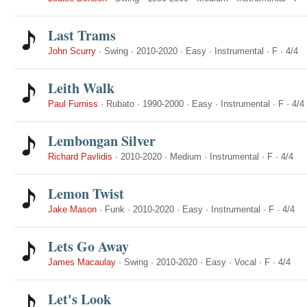
Last Trams
John Scurry
·
Swing
·
2010-2020
·
Easy
·
Instrumental
·
F
·
4/4
Leith Walk
Paul Furniss
·
Rubato
·
1990-2000
·
Easy
·
Instrumental
·
F
·
4/4
Lembongan Silver
Richard Pavlidis
·
2010-2020
·
Medium
·
Instrumental
·
F
·
4/4
Lemon Twist
Jake Mason
·
Funk
·
2010-2020
·
Easy
·
Instrumental
·
F
·
4/4
Lets Go Away
James Macaulay
·
Swing
·
2010-2020
·
Easy
·
Vocal
·
F
·
4/4
Let's Look