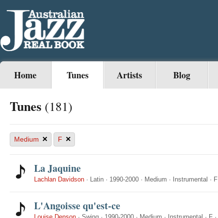
Home
Tunes
Artists
Blog
Tunes
(181)
×
×
Medium
F
La Jaquine
Lachlan Davidson
·
Latin
·
1990-2000
·
Medium
·
Instrumental
·
F
L'Angoisse qu'est-ce
Louise Denson
·
Swing
·
1990-2000
·
Medium
·
Instrumental
·
F