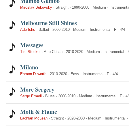
Mambo Gumbo
Miroslav Bukovsky
·
Straight
·
1990-2000
·
Medium
·
Instrumenta
Melbourne Still Shines
Ade Ishs
·
Ballad
·
2000-2010
·
Medium
·
Instrumental
·
F
·
4/4
Messages
Tim Stocker
·
Afro-Cuban
·
2010-2020
·
Medium
·
Instrumental
·
Milano
Eamon Dilworth
·
2010-2020
·
Easy
·
Instrumental
·
F
·
4/4
More Sergery
Serge Ermoll
·
Blues
·
2000-2010
·
Medium
·
Instrumental
·
F
·
4/
Moth & Flame
Lachlan McLean
·
Straight
·
2020-2030
·
Medium
·
Instrumental
·