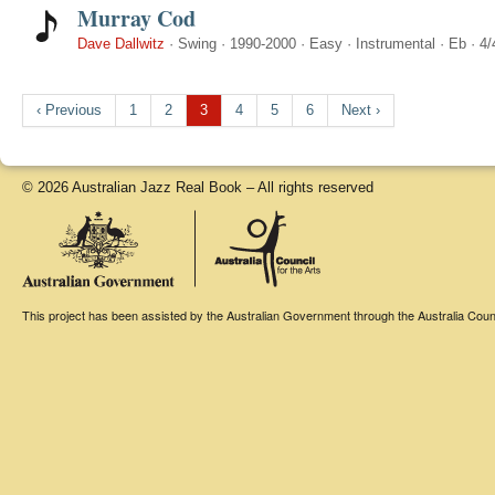
Murray Cod
Dave Dallwitz
·
Swing
·
1990-2000
·
Easy
·
Instrumental
·
Eb
·
4/
‹ Previous
1
2
3
4
5
6
Next ›
© 2026 Australian Jazz Real Book – All rights reserved
This project has been assisted by the Australian Government through the Australia Counci