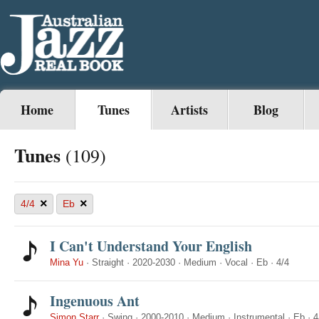
Home
Tunes
Artists
Blog
Tunes
(109)
×
×
4/4
Eb
I Can't Understand Your English
Mina Yu
·
Straight
·
2020-2030
·
Medium
·
Vocal
·
Eb
·
4/4
Ingenuous Ant
Simon Starr
·
Swing
·
2000-2010
·
Medium
·
Instrumental
·
Eb
·
4