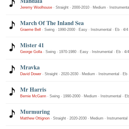
Mandala
Jeremy Woolhouse
·
Straight
·
2000-2010
·
Medium
·
Instrumenta
March Of The Inland Sea
Graeme Bell
·
Swing
·
1990-2000
·
Easy
·
Instrumental
·
Eb
·
4/4
Mister 41
George Golla
·
Swing
·
1970-1980
·
Easy
·
Instrumental
·
Eb
·
4/
Mravka
David Dower
·
Straight
·
2020-2030
·
Medium
·
Instrumental
·
Eb
Mr Harris
Bernie McGann
·
Swing
·
1990-2000
·
Medium
·
Instrumental
·
E
Murmuring
Matthew Ottignon
·
Straight
·
2020-2030
·
Medium
·
Instrumental