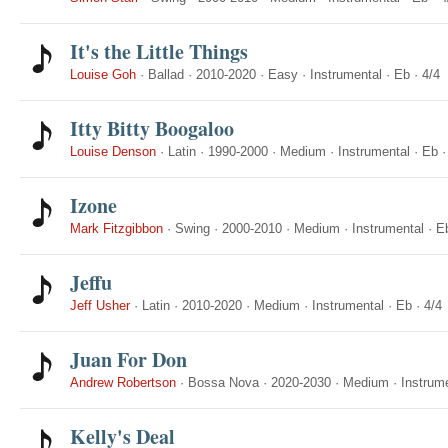
It's the Little Things
Louise Goh
·
Ballad
·
2010-2020
·
Easy
·
Instrumental
·
Eb
·
4/4
Itty Bitty Boogaloo
Louise Denson
·
Latin
·
1990-2000
·
Medium
·
Instrumental
·
Eb
Izone
Mark Fitzgibbon
·
Swing
·
2000-2010
·
Medium
·
Instrumental
·
E
Jeffu
Jeff Usher
·
Latin
·
2010-2020
·
Medium
·
Instrumental
·
Eb
·
4/4
Juan For Don
Andrew Robertson
·
Bossa Nova
·
2020-2030
·
Medium
·
Instrum
Kelly's Deal