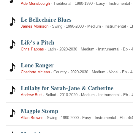
Ade Monsbourgh
·
Traditional
·
1980-1990
·
Easy
·
Instrumental
Le Belleclaire Blues
James Morrison
·
Swing
·
1990-2000
·
Medium
·
Instrumental
·
E
Life's a Pitch
Chris Pappas
·
Latin
·
2020-2030
·
Medium
·
Instrumental
·
Eb
·
4
Lone Ranger
Charlotte Mclean
·
Country
·
2020-2030
·
Medium
·
Vocal
·
Eb
·
4
Lullaby for Sarah-Jane & Catherine
Andrew Butt
·
Ballad
·
2010-2020
·
Medium
·
Instrumental
·
Eb
·
Magpie Stomp
Allan Browne
·
Swing
·
1990-2000
·
Easy
·
Instrumental
·
Eb
·
4/