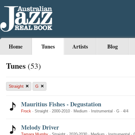
Home
Tunes
Artists
Blog
Tunes
(53)
×
×
Straight
G
Mauritius Fishes - Degustation
Frock
·
Straight
·
2000-2010
·
Medium
·
Instrumental
·
G
·
4/4
Melody Driver
Tamara Murphy
·
Straight
·
2020-2030
·
Medium
·
Instrumental
·