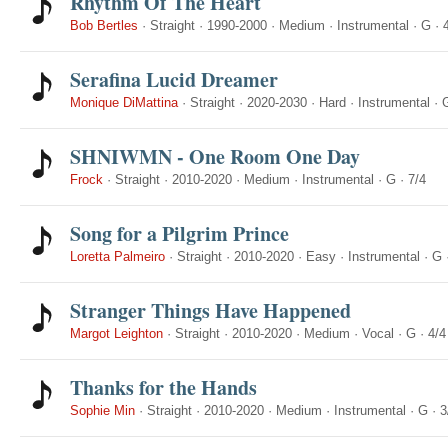
Rhythm Of The Heart
Bob Bertles
·
Straight
·
1990-2000
·
Medium
·
Instrumental
·
G
·
Serafina Lucid Dreamer
Monique DiMattina
·
Straight
·
2020-2030
·
Hard
·
Instrumental
·
SHNIWMN - One Room One Day
Frock
·
Straight
·
2010-2020
·
Medium
·
Instrumental
·
G
·
7/4
Song for a Pilgrim Prince
Loretta Palmeiro
·
Straight
·
2010-2020
·
Easy
·
Instrumental
·
G
Stranger Things Have Happened
Margot Leighton
·
Straight
·
2010-2020
·
Medium
·
Vocal
·
G
·
4/4
Thanks for the Hands
Sophie Min
·
Straight
·
2010-2020
·
Medium
·
Instrumental
·
G
·
3