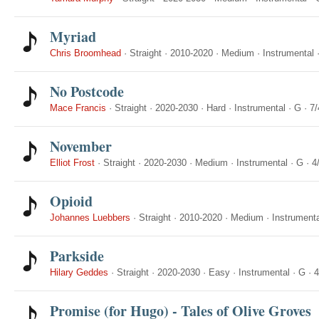
Myriad
Chris Broomhead
·
Straight
·
2010-2020
·
Medium
·
Instrumental
No Postcode
Mace Francis
·
Straight
·
2020-2030
·
Hard
·
Instrumental
·
G
·
7/
November
Elliot Frost
·
Straight
·
2020-2030
·
Medium
·
Instrumental
·
G
·
4
Opioid
Johannes Luebbers
·
Straight
·
2010-2020
·
Medium
·
Instrumenta
Parkside
Hilary Geddes
·
Straight
·
2020-2030
·
Easy
·
Instrumental
·
G
·
4
Promise (for Hugo) - Tales of Olive Groves