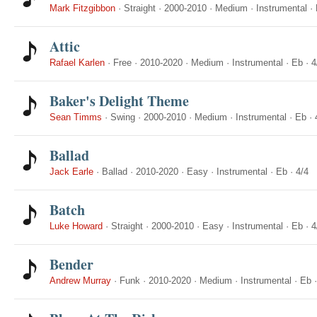
Mark Fitzgibbon
·
Straight
·
2000-2010
·
Medium
·
Instrumental
·
Attic
Rafael Karlen
·
Free
·
2010-2020
·
Medium
·
Instrumental
·
Eb
·
4
Baker's Delight Theme
Sean Timms
·
Swing
·
2000-2010
·
Medium
·
Instrumental
·
Eb
·
Ballad
Jack Earle
·
Ballad
·
2010-2020
·
Easy
·
Instrumental
·
Eb
·
4/4
Batch
Luke Howard
·
Straight
·
2000-2010
·
Easy
·
Instrumental
·
Eb
·
4
Bender
Andrew Murray
·
Funk
·
2010-2020
·
Medium
·
Instrumental
·
Eb