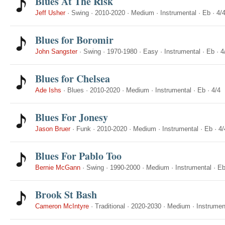
Blues At The Risk
Jeff Usher
·
Swing
·
2010-2020
·
Medium
·
Instrumental
·
Eb
·
4/
Blues for Boromir
John Sangster
·
Swing
·
1970-1980
·
Easy
·
Instrumental
·
Eb
·
4
Blues for Chelsea
Ade Ishs
·
Blues
·
2010-2020
·
Medium
·
Instrumental
·
Eb
·
4/4
Blues For Jonesy
Jason Bruer
·
Funk
·
2010-2020
·
Medium
·
Instrumental
·
Eb
·
4/
Blues For Pablo Too
Bernie McGann
·
Swing
·
1990-2000
·
Medium
·
Instrumental
·
E
Brook St Bash
Cameron McIntyre
·
Traditional
·
2020-2030
·
Medium
·
Instrumen