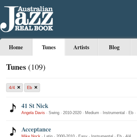
Home
Tunes
Artists
Blog
Tunes
(109)
×
×
4/4
Eb
41 St Nick
Angela Davis
·
Swing
·
2010-2020
·
Medium
·
Instrumental
·
Eb
·
Acceptance
Mike Nock
·
Latin
·
2000-2010
·
Easy
·
Instrumental
·
Eb
·
4/4