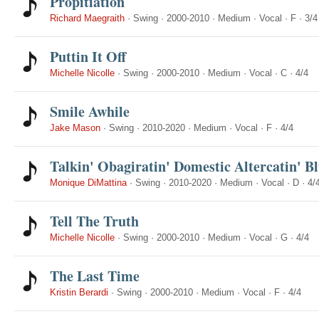
Propitiation
Richard Maegraith
·
Swing
·
2000-2010
·
Medium
·
Vocal
·
F
·
3/4
Puttin It Off
Michelle Nicolle
·
Swing
·
2000-2010
·
Medium
·
Vocal
·
C
·
4/4
Smile Awhile
Jake Mason
·
Swing
·
2010-2020
·
Medium
·
Vocal
·
F
·
4/4
Talkin' Obagiratin' Domestic Altercatin' B
Monique DiMattina
·
Swing
·
2010-2020
·
Medium
·
Vocal
·
D
·
4/
Tell The Truth
Michelle Nicolle
·
Swing
·
2000-2010
·
Medium
·
Vocal
·
G
·
4/4
The Last Time
Kristin Berardi
·
Swing
·
2000-2010
·
Medium
·
Vocal
·
F
·
4/4