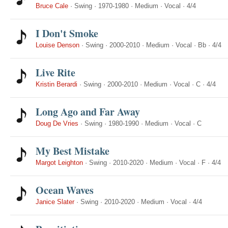
Bruce Cale
·
Swing
·
1970-1980
·
Medium
·
Vocal
·
4/4
I Don't Smoke
Louise Denson
·
Swing
·
2000-2010
·
Medium
·
Vocal
·
Bb
·
4/4
Live Rite
Kristin Berardi
·
Swing
·
2000-2010
·
Medium
·
Vocal
·
C
·
4/4
Long Ago and Far Away
Doug De Vries
·
Swing
·
1980-1990
·
Medium
·
Vocal
·
C
My Best Mistake
Margot Leighton
·
Swing
·
2010-2020
·
Medium
·
Vocal
·
F
·
4/4
Ocean Waves
Janice Slater
·
Swing
·
2010-2020
·
Medium
·
Vocal
·
4/4