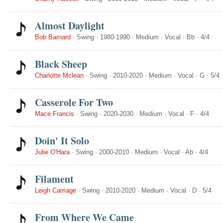
Almost Daylight
Bob Barnard
·
Swing
·
1980-1990
·
Medium
·
Vocal
·
Bb
·
4/4
Black Sheep
Charlotte Mclean
·
Swing
·
2010-2020
·
Medium
·
Vocal
·
G
·
5/4
Casserole For Two
Mace Francis
·
Swing
·
2020-2030
·
Medium
·
Vocal
·
F
·
4/4
Doin' It Solo
Julie O'Hara
·
Swing
·
2000-2010
·
Medium
·
Vocal
·
Ab
·
4/4
Filament
Leigh Carriage
·
Swing
·
2010-2020
·
Medium
·
Vocal
·
D
·
5/4
From Where We Came