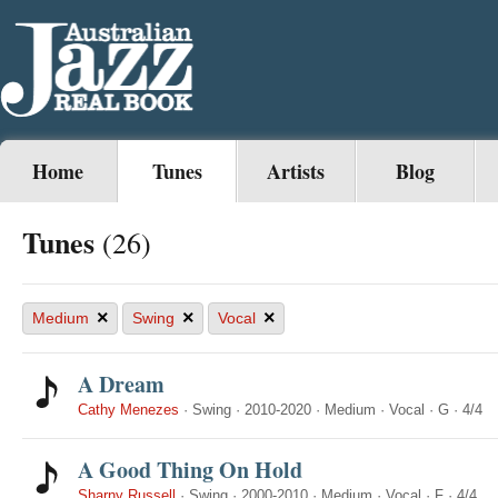
Home
Tunes
Artists
Blog
Tunes
(26)
×
×
×
Medium
Swing
Vocal
A Dream
Cathy Menezes
·
Swing
·
2010-2020
·
Medium
·
Vocal
·
G
·
4/4
A Good Thing On Hold
Sharny Russell
·
Swing
·
2000-2010
·
Medium
·
Vocal
·
F
·
4/4