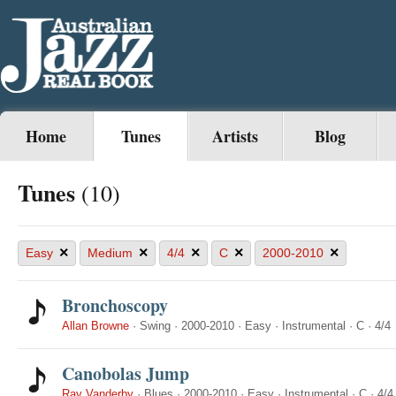
Home
Tunes
Artists
Blog
Tunes
(10)
×
×
×
×
×
Easy
Medium
4/4
C
2000-2010
Bronchoscopy
Allan Browne
·
Swing
·
2000-2010
·
Easy
·
Instrumental
·
C
·
4/4
Canobolas Jump
Ray Vanderby
·
Blues
·
2000-2010
·
Easy
·
Instrumental
·
C
·
4/4