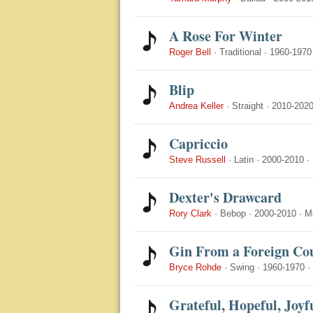
A Rose For Winter
Roger Bell
·
Traditional
·
1960-1970
Blip
Andrea Keller
·
Straight
·
2010-202
Capriccio
Steve Russell
·
Latin
·
2000-2010
·
Dexter's Drawcard
Rory Clark
·
Bebop
·
2000-2010
·
M
Gin From a Foreign Co
Bryce Rohde
·
Swing
·
1960-1970
·
Grateful, Hopeful, Joyf