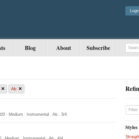
Logi
sts
Blog
About
Subscribe
Refin
×
×
Ab
020
·
Medium
·
Instrumental
·
Ab
·
3/4
Styles
Straigh
0
·
Medium
·
Instrumental
·
Ab
·
4/4