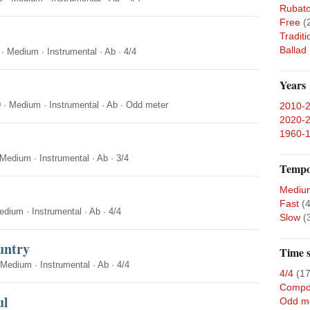
Rubat
Free
(
Traditi
Ballad
·
Medium
·
Instrumental
·
Ab
·
4/4
Years
0
·
Medium
·
Instrumental
·
Ab
·
Odd meter
2010-
2020-
1960-
Medium
·
Instrumental
·
Ab
·
3/4
Temp
Mediu
Fast
(4
edium
·
Instrumental
·
Ab
·
4/4
Slow
(
untry
Time s
Medium
·
Instrumental
·
Ab
·
4/4
4/4
(17
Compo
ul
Odd m