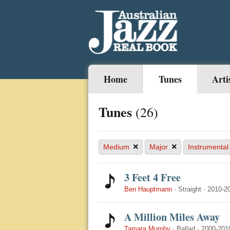
Home
Tunes
Arti
Tunes
(26)
×
×
Medium
Major
Instrumental
3 Feet 4 Free
Ben Hauptmann
·
Straight
·
2010-2
A Million Miles Away
Tamara Murphy
·
Ballad
·
2000-201