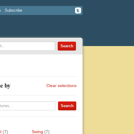
n
Subscribe
e by
Clear selections
t
(7)
Swing
(7)