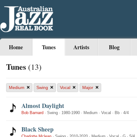
Home
Tunes
Artists
Blog
Tunes
(13)
×
×
×
×
Medium
Swing
Vocal
Major
Almost Daylight
Bob Barnard
·
Swing
·
1980-1990
·
Medium
·
Vocal
·
Bb
·
4/4
Black Sheep
Charlotte Mclean
·
Swing
·
2010-2020
·
Medium
·
Vocal
·
G
·
5/4