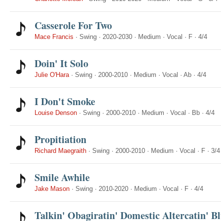
Casserole For Two
Mace Francis
·
Swing
·
2020-2030
·
Medium
·
Vocal
·
F
·
4/4
Doin' It Solo
Julie O'Hara
·
Swing
·
2000-2010
·
Medium
·
Vocal
·
Ab
·
4/4
I Don't Smoke
Louise Denson
·
Swing
·
2000-2010
·
Medium
·
Vocal
·
Bb
·
4/4
Propitiation
Richard Maegraith
·
Swing
·
2000-2010
·
Medium
·
Vocal
·
F
·
3/4
Smile Awhile
Jake Mason
·
Swing
·
2010-2020
·
Medium
·
Vocal
·
F
·
4/4
Talkin' Obagiratin' Domestic Altercatin' B