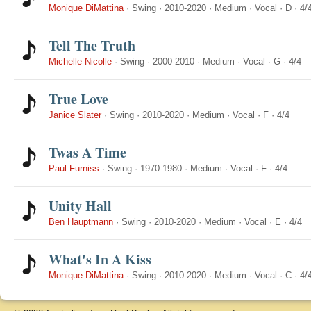
Monique DiMattina
·
Swing
·
2010-2020
·
Medium
·
Vocal
·
D
·
4/
Tell The Truth
Michelle Nicolle
·
Swing
·
2000-2010
·
Medium
·
Vocal
·
G
·
4/4
True Love
Janice Slater
·
Swing
·
2010-2020
·
Medium
·
Vocal
·
F
·
4/4
Twas A Time
Paul Furniss
·
Swing
·
1970-1980
·
Medium
·
Vocal
·
F
·
4/4
Unity Hall
Ben Hauptmann
·
Swing
·
2010-2020
·
Medium
·
Vocal
·
E
·
4/4
What's In A Kiss
Monique DiMattina
·
Swing
·
2010-2020
·
Medium
·
Vocal
·
C
·
4/