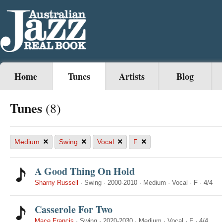
Home
Tunes
Artists
Blog
Tunes
(8)
×
×
×
×
Medium
Swing
Vocal
F
A Good Thing On Hold
Sharny Russell
·
Swing
·
2000-2010
·
Medium
·
Vocal
·
F
·
4/4
Casserole For Two
Mace Francis
·
Swing
·
2020-2030
·
Medium
·
Vocal
·
F
·
4/4