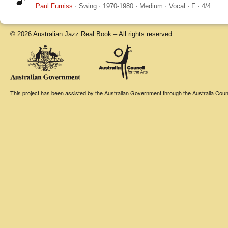
Paul Furniss
·
Swing
·
1970-1980
·
Medium
·
Vocal
·
F
·
4/4
© 2026 Australian Jazz Real Book – All rights reserved
This project has been assisted by the Australian Government through the Australia Counci