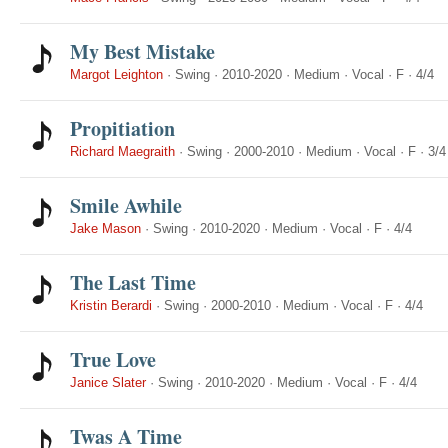
My Best Mistake
Margot Leighton
·
Swing
·
2010-2020
·
Medium
·
Vocal
·
F
·
4/4
Propitiation
Richard Maegraith
·
Swing
·
2000-2010
·
Medium
·
Vocal
·
F
·
3/4
Smile Awhile
Jake Mason
·
Swing
·
2010-2020
·
Medium
·
Vocal
·
F
·
4/4
The Last Time
Kristin Berardi
·
Swing
·
2000-2010
·
Medium
·
Vocal
·
F
·
4/4
True Love
Janice Slater
·
Swing
·
2010-2020
·
Medium
·
Vocal
·
F
·
4/4
Twas A Time