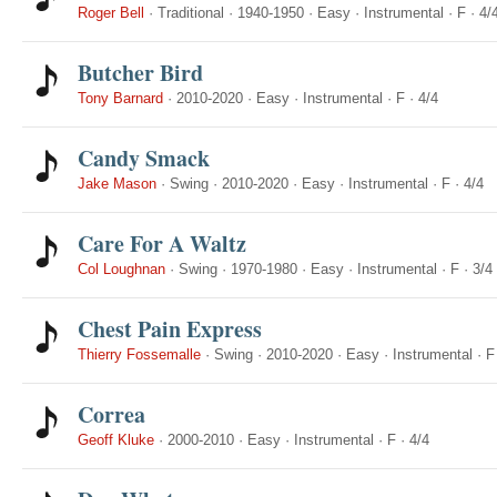
Roger Bell
·
Traditional
·
1940-1950
·
Easy
·
Instrumental
·
F
·
4/
Butcher Bird
Tony Barnard
·
2010-2020
·
Easy
·
Instrumental
·
F
·
4/4
Candy Smack
Jake Mason
·
Swing
·
2010-2020
·
Easy
·
Instrumental
·
F
·
4/4
Care For A Waltz
Col Loughnan
·
Swing
·
1970-1980
·
Easy
·
Instrumental
·
F
·
3/4
Chest Pain Express
Thierry Fossemalle
·
Swing
·
2010-2020
·
Easy
·
Instrumental
·
F
Correa
Geoff Kluke
·
2000-2010
·
Easy
·
Instrumental
·
F
·
4/4