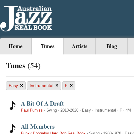
Home
Tunes
Artists
Blog
Tunes
(54)
×
×
×
Easy
Instrumental
F
A Bit Of A Draft
Paul Furniss
·
Swing
·
2010-2020
·
Easy
·
Instrumental
·
F
·
4/4
All Members
Funky Boogaloo Hard Bop Real Book
·
Swing
·
1960-1970
·
Easy