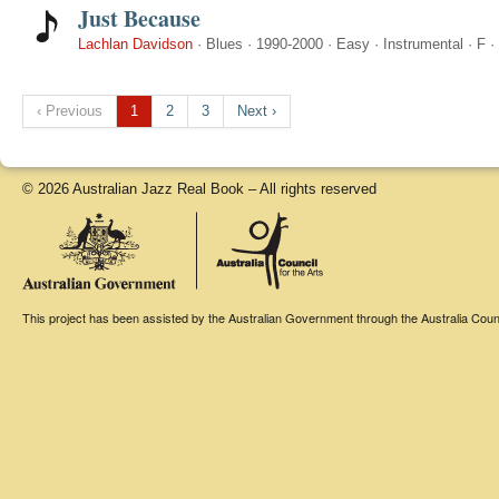
Just Because
Lachlan Davidson
·
Blues
·
1990-2000
·
Easy
·
Instrumental
·
F
·
‹ Previous
1
2
3
Next ›
© 2026 Australian Jazz Real Book – All rights reserved
This project has been assisted by the Australian Government through the Australia Counci