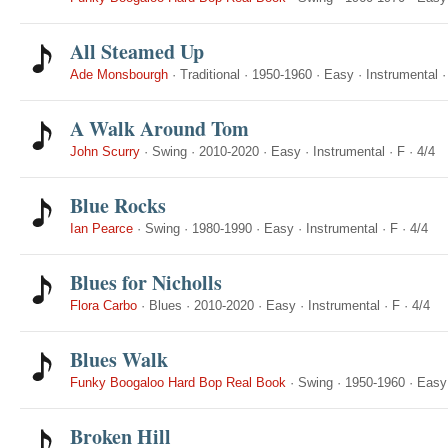
All Steamed Up
Ade Monsbourgh
·
Traditional
·
1950-1960
·
Easy
·
Instrumental
A Walk Around Tom
John Scurry
·
Swing
·
2010-2020
·
Easy
·
Instrumental
·
F
·
4/4
Blue Rocks
Ian Pearce
·
Swing
·
1980-1990
·
Easy
·
Instrumental
·
F
·
4/4
Blues for Nicholls
Flora Carbo
·
Blues
·
2010-2020
·
Easy
·
Instrumental
·
F
·
4/4
Blues Walk
Funky Boogaloo Hard Bop Real Book
·
Swing
·
1950-1960
·
Easy
Broken Hill