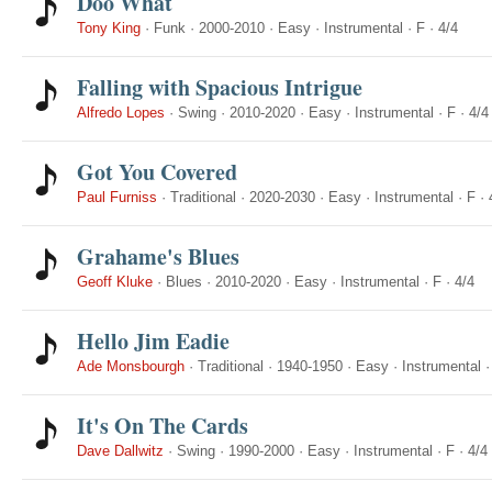
Doo What
Tony King
·
Funk
·
2000-2010
·
Easy
·
Instrumental
·
F
·
4/4
Falling with Spacious Intrigue
Alfredo Lopes
·
Swing
·
2010-2020
·
Easy
·
Instrumental
·
F
·
4/4
Got You Covered
Paul Furniss
·
Traditional
·
2020-2030
·
Easy
·
Instrumental
·
F
·
Grahame's Blues
Geoff Kluke
·
Blues
·
2010-2020
·
Easy
·
Instrumental
·
F
·
4/4
Hello Jim Eadie
Ade Monsbourgh
·
Traditional
·
1940-1950
·
Easy
·
Instrumental
It's On The Cards
Dave Dallwitz
·
Swing
·
1990-2000
·
Easy
·
Instrumental
·
F
·
4/4