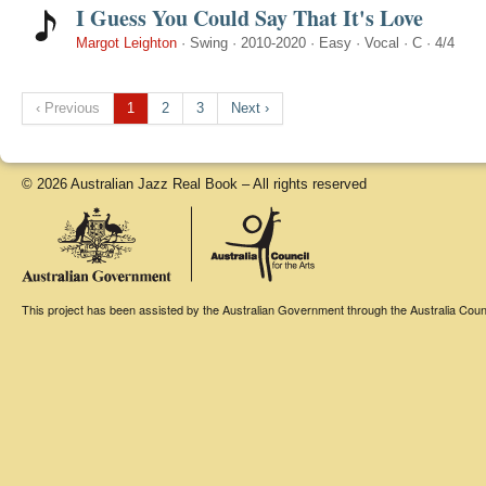
I Guess You Could Say That It's Love
Margot Leighton
·
Swing
·
2010-2020
·
Easy
·
Vocal
·
C
·
4/4
‹ Previous
1
2
3
Next ›
© 2026 Australian Jazz Real Book – All rights reserved
This project has been assisted by the Australian Government through the Australia Counci