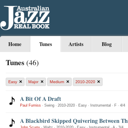
Home
Tunes
Artists
Blog
Tunes
(46)
×
×
×
×
Easy
Major
Medium
2010-2020
A Bit Of A Draft
Paul Furniss
·
Swing
·
2010-2020
·
Easy
·
Instrumental
·
F
·
4/4
A Blackbird Skipped Quivering Between Th
John Scurry
·
Waltz
·
2010-2020
·
Easy
·
Instrumental
·
A
·
3/4