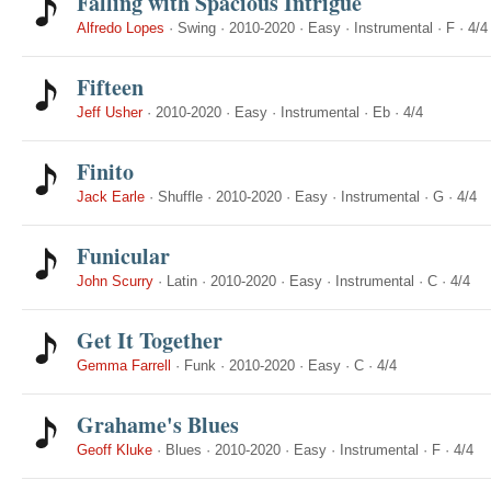
Falling with Spacious Intrigue
Alfredo Lopes
·
Swing
·
2010-2020
·
Easy
·
Instrumental
·
F
·
4/4
Fifteen
Jeff Usher
·
2010-2020
·
Easy
·
Instrumental
·
Eb
·
4/4
Finito
Jack Earle
·
Shuffle
·
2010-2020
·
Easy
·
Instrumental
·
G
·
4/4
Funicular
John Scurry
·
Latin
·
2010-2020
·
Easy
·
Instrumental
·
C
·
4/4
Get It Together
Gemma Farrell
·
Funk
·
2010-2020
·
Easy
·
C
·
4/4
Grahame's Blues
Geoff Kluke
·
Blues
·
2010-2020
·
Easy
·
Instrumental
·
F
·
4/4